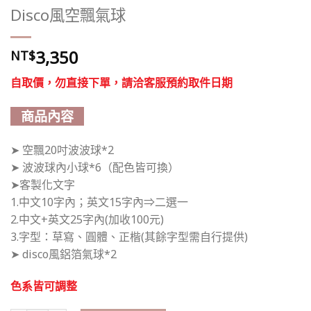
Disco風空飄氣球
3,350
NT$
自取價，勿直接下單，請洽客服預約取件日期
商品內容
➤ 空飄20吋波波球*2
➤ 波波球內小球*6（配色皆可換）
➤客製化文字
1.中文10字內；英文15字內⇒二選一
2.中文+英文25字內(加收100元)
3.字型：草寫、圓體、正楷(其餘字型需自行提供)
➤ disco風鋁箔氣球*2
色系
皆可調整