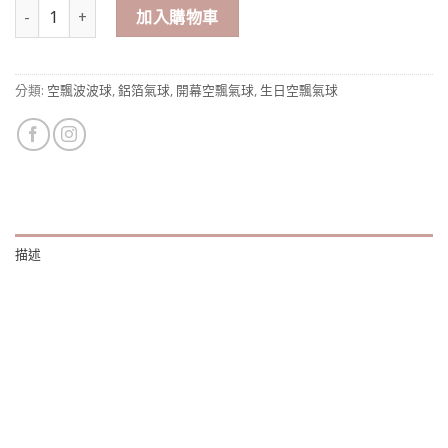
Disco風空飄氣球 數量
加入購物車
分類:
空飄波波球
,
鋁箔氣球
,
開幕空飄氣球
,
生日空飄氣球
描述