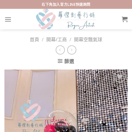
Skip
右下角加入官方LINE快速詢問
to
content
首頁
/
開幕/工商
/
開幕空飄氣球
篩選
Add to
wishlist