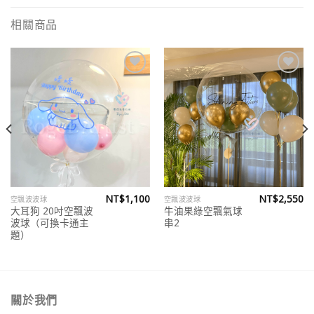
相關商品
Add to
Add to
wishlist
wishlist
NT$
1,100
NT$
2,550
空飄波波球
空飄波波球
大耳狗 20吋空飄波
牛油果綠空飄氣球
波球（可換卡通主
串2
題）
關於我們