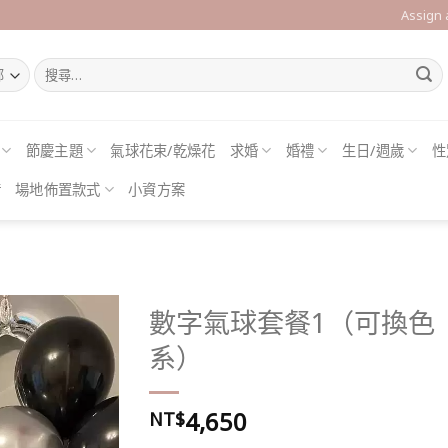
Assign
搜
尋
關
鍵
字:
節慶主題
氣球花束/乾燥花
求婚
婚禮
生日/週歲
性
借
場地佈置款式
小資方案
數字氣球套餐1（可換色
系）
Add to
4,650
wishlist
NT$