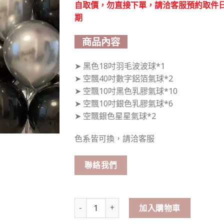
自取價，勿直接下單，請洽客服預約取件
期
商品內容
➤ 黑色18吋羽毛波波球*1
➤ 空飄40吋數字鋁箔氣球*2
➤ 空飄10吋黑色乳膠氣球*10
➤ 空飄10吋銀色乳膠氣球*6
➤ 空飄銀色星星氣球*2
色系皆可換，請洽客服
聯絡我們
數字氣球套餐1（可換色系） 數量
加入購物車