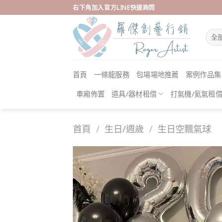
Skip
右下角加入官方LINE快速詢問
to
content
首頁
一條龍服務
包場場地推薦
案例作品集
車廂佈置
道具/器材租借
打氣機/氦氣租
首頁
/
生日/週歲
/
生日空飄氣球