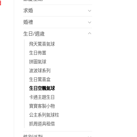
日
求婚
婚禮
生日/週歲
飛天驚喜氣球
生日佈置
拼圖氣球
波波球系列
生日驚喜盒
生日空飄氣球
卡通主題生日
寶寶客製小物
公主系列氣球柱
抓周道具租借
性別派對