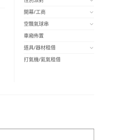
開幕/工商
空飄氣球串
車廂佈置
道具/器材租借
打氣機/氦氣租借