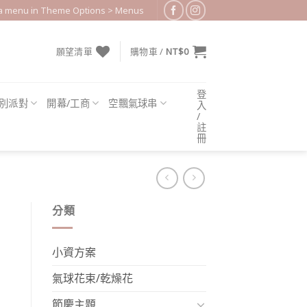
 a menu in Theme Options > Menus
願望清單
購物車 /
NT$
0
登
別派對
開幕/工商
空飄氣球串
入
/
註
冊
分類
小資方案
氣球花束/乾燥花
節慶主題