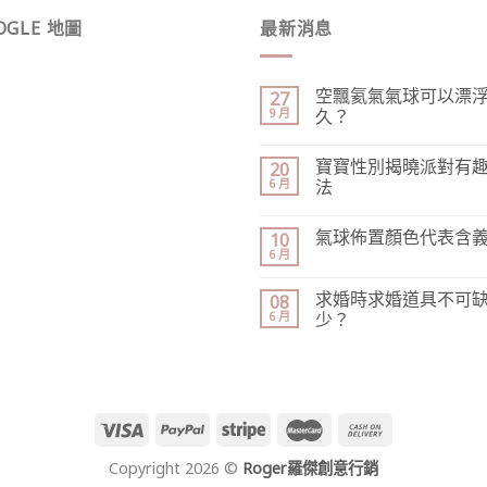
OGLE 地圖
最新消息
空飄氦氣氣球可以漂
27
9 月
久？
寶寶性別揭曉派對有
20
6 月
法
氣球佈置顏色代表含
10
6 月
求婚時求婚道具不可
08
6 月
少？
Copyright 2026 ©
Roger羅傑創意行銷