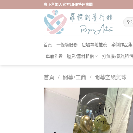
Skip
右下角加入官方LINE快速詢問
to
content
首頁
一條龍服務
包場場地推薦
案例作品集
車廂佈置
道具/器材租借
打氣機/氦氣租
首頁
/
開幕/工商
/
開幕空飄氣球