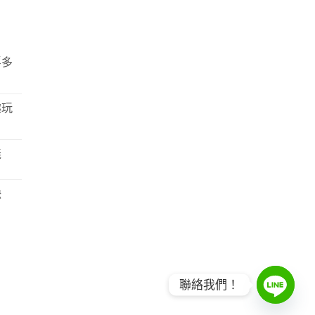
浮多
趣玩
義
缺
聯絡我們！