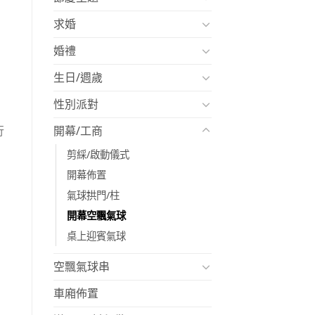
求婚
婚禮
生日/週歲
性別派對
開幕/工商
行
剪綵/啟動儀式
開幕佈置
氣球拱門/柱
開幕空飄氣球
桌上迎賓氣球
空飄氣球串
車廂佈置