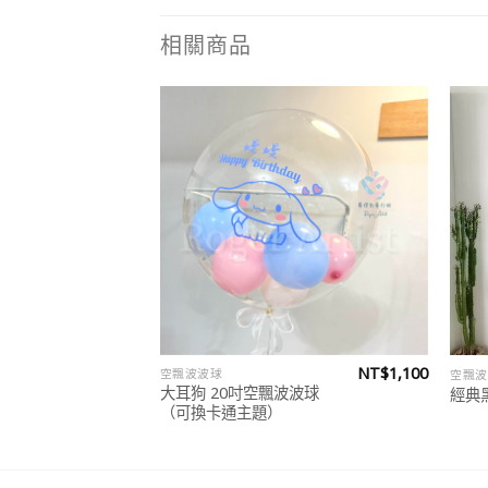
相關商品
Add to
Add to
wishlist
wishlist
NT$
3,350
NT$
1,100
空飄波波球
空飄波
大耳狗 20吋空飄波波球
經典
（可換卡通主題）