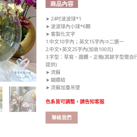
商品內容
➤ 24吋波波球*1
➤ 波波球內小球*6顆
➤ 客製化文字
1.中文10字內；英文15字內⇒二選一
2.中文+英文25字內(加收100元)
3.字型：草寫、圓體、正楷(其餘字型需自
提供)
➤ 流蘇
➤ 蝴蝶結
➤ 流蘇加重吊墜
色系
皆可調整，請告知客服
聯絡我們