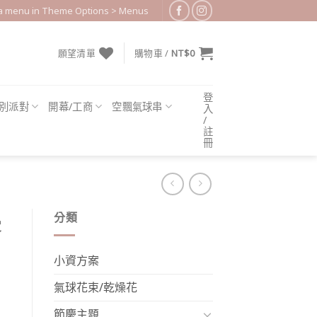
 a menu in Theme Options > Menus
願望清單
購物車 /
NT$
0
登
別派對
開幕/工商
空飄氣球串
入
/
註
冊
分類
客
小資方案
氣球花束/乾燥花
節慶主題