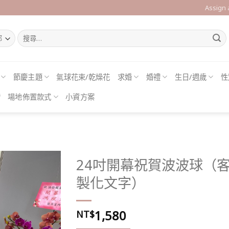
Assign
搜
尋
關
鍵
字:
節慶主題
氣球花束/乾燥花
求婚
婚禮
生日/週歲
性
借
場地佈置款式
小資方案
24吋開幕祝賀波波球（
製化文字）
Add to
1,580
wishlist
NT$