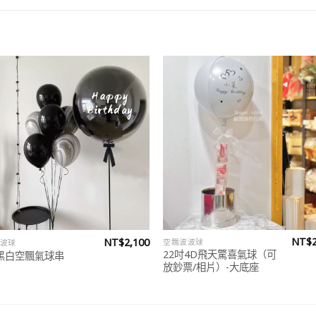
Add to
Add
wishlist
wish
NT$
NT$
2,100
空飄波波球
波球
22吋4D飛天驚喜氣球（可
黑白空飄氣球串
放鈔票/相片）-大底座