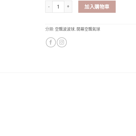
24吋開幕祝賀波波球（客製化文字） 數量
加入購物車
分類:
空飄波波球
,
開幕空飄氣球