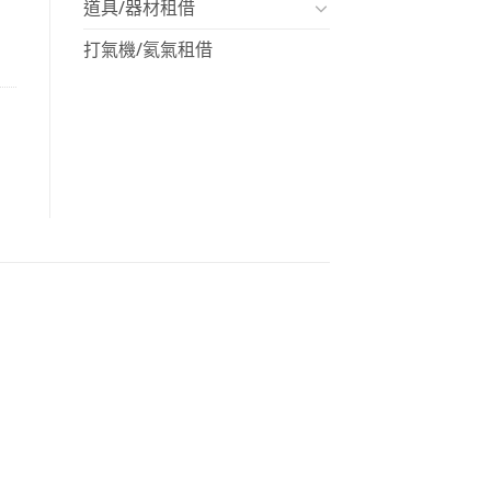
道具/器材租借
打氣機/氦氣租借