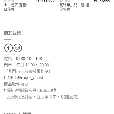
NT$
12,800
NT$
7,600
生日佈置
生日佈置
金白輕奢 週歲生
氣球半拱門主題 週
日佈置
歲佈置
關於我們
電話：
0930-102-108
門市：每日 11:00～20:00
（非門市，前來採預約制）
LINE：
@roger_artist
商品取件地址：
桃園市桃園區宏昌13街650號
（土地公正對面，近武陵高中、桃園愛買）