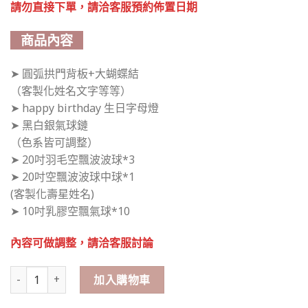
請勿直接下單，請洽客服預約佈置日期
商品內容
➤ 圓弧拱門背板+大蝴蝶結
（客製化姓名文字等等）
➤ happy birthday 生日字母燈
➤ 黑白銀氣球鏈
（色系皆可調整）
➤ 20吋羽毛空飄波波球*3
➤ 20吋空飄波波球中球*1
(客製化壽星姓名)
➤ 10吋乳膠空飄氣球*10
內容可做調整，請洽客服討論
錫箔主題 生日佈置 數量
加入購物車