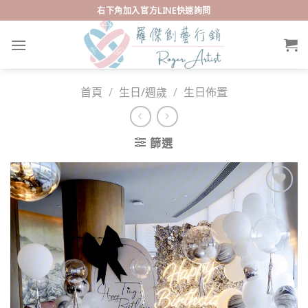
Skip
右下角加入官方LINE快速詢問
to
content
首頁
/
生日/週歲
/
生日佈置
篩選
Add to
wishlist