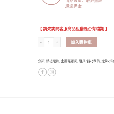
【 請先詢問客服商品租借是否有檔期 】
金屬燭台 數量
加入購物車
分類:
婚禮燈飾
,
金屬輕奢風
,
道具/器材租借
,
燈飾/燭