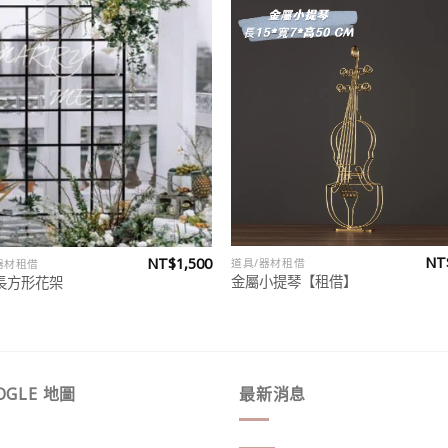
Add to
Add
wishlist
wish
NT
NT$
1,500
道具/器材租借
器材租借
金屬小提琴【租借】
長方形花架
OGLE 地圖
最新消息