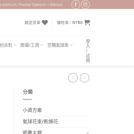
 a menu in Theme Options > Menus
願望清單
購物車 /
NT$
0
登
別派對
開幕/工商
空飄氣球串
入
/
註
冊
分類
小資方案
氣球花束/乾燥花
節慶主題