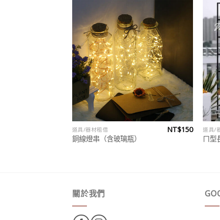
Add to
Add to
wishlist
wishlist
NT$
120
NT$
150
道具/器材租借
道具/
電鍍款】
銅線燈串（含玻璃瓶）
ㄇ型
關於我們
GO