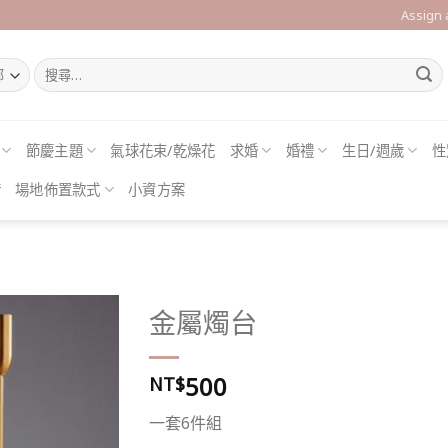
Assign
搜
尋
關
鍵
字:
節慶主題
氣球花束/乾燥花
求婚
婚禮
生日/週歲
性
借
場地佈置款式
小資方案
金屬燭台
500
NT$
Add to
wishlist
一套6件組