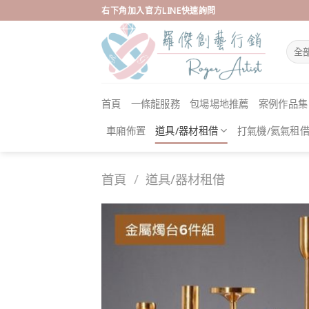
Skip
右下角加入官方LINE快速詢問
to
content
首頁
一條龍服務
包場場地推薦
案例作品集
車廂佈置
道具/器材租借
打氣機/氦氣租
首頁
/
道具/器材租借