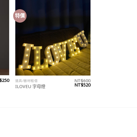
特價
 to
Add to
list
wishlist
$
250
NT$
600
道具/器材租借
原
目
NT$
520
ILOVEU 字母燈
始
前
價
價
格：
格：
NT$600。
NT$520。