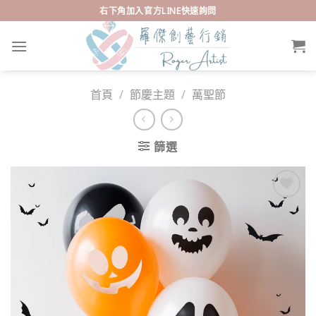
Skip
右下角加入官方LINE快速詢問
to
content
首頁
/
節慶主題
/
萬聖節
篩選
Add to
wishlist