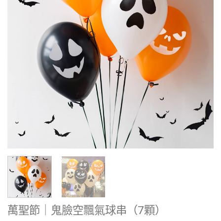
萬聖節｜鬼臉空飄氣球串（7顆）