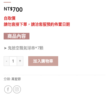
700
NT$
自取價
請勿直接下單，請洽客服預約佈置日期
商品內容
➤ 鬼臉空飄氣球串*7顆
萬聖節｜鬼臉空飄氣球串（7顆） 數量
加入購物車
分類:
萬聖節