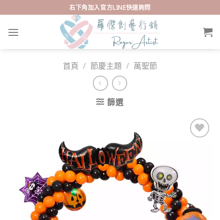
Skip
右下角加入官方LINE快速詢問
to
content
首頁
/
節慶主題
/
萬聖節
篩選
Add to
wishlist