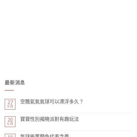
最新消息
空飄氦氣氣球可以漂浮多久？
27
9 月
寶寶性別揭曉派對有趣玩法
20
6 月
氣球佈置顏色代表含義