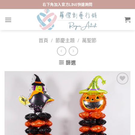
Skip
右下角加入官方LINE快速詢問
to
content
首頁
/
節慶主題
/
萬聖節
篩選
Add to
wishlist