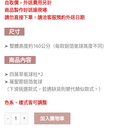
自取價，外送費用另計
商品製作好送達現場
請勿直接下單，請洽客服預約外送日期
尺寸
➤ 整體高度約160公分（每款鋁箔氣球高度不同）
商品內容
➤ 四葉草氣球柱*2
➤ 萬聖節鋁箔氣球
（下滑挑選款式，若遇缺貨則替代類似款式。）
色系、樣式皆可調整
萬聖節｜四葉草氣球柱（一對，可放置較久） 數量
加入購物車