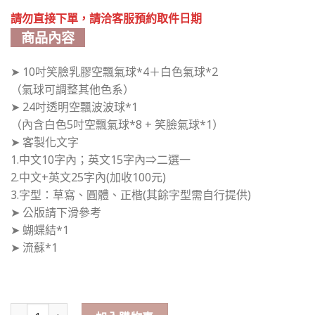
請勿直接下單，請洽客服預約取件日期
商品內容
➤ 10吋笑臉乳膠空飄氣球*4＋白色氣球*2
（氣球可調整其他色系）
➤ 24吋透明空飄波波球*1
（內含白色5吋空飄氣球*8 + 笑臉氣球*1）
➤ 客製化文字
1.中文10字內；英文15字內⇒二選一
2.中文+英文25字內(加收100元)
3.字型：草寫、圓體、正楷(其餘字型需自行提供)
➤ 公版請下滑參考
➤ 蝴蝶結*1
➤ 流蘇*1
情人節氣球
笑臉空飄氣球 數量