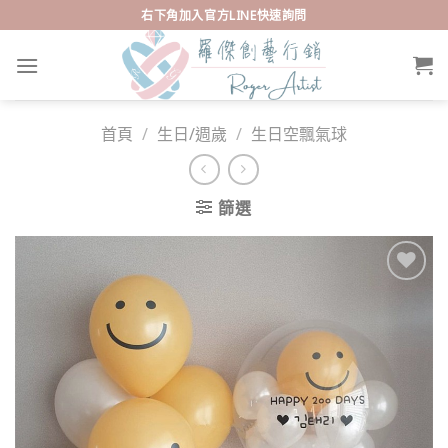
Skip
右下角加入官方LINE快速詢問
to
content
首頁
/
生日/週歲
/
生日空飄氣球
篩選
Add to
wishlist