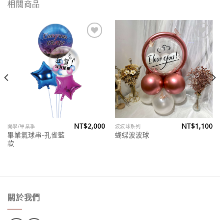
相關商品
Add to
Add to
wishlist
wishlist
NT$
2,000
NT$
1,100
開學/畢業季
波波球系列
畢業氣球串-孔雀藍
蝴蝶波波球
款
關於我們