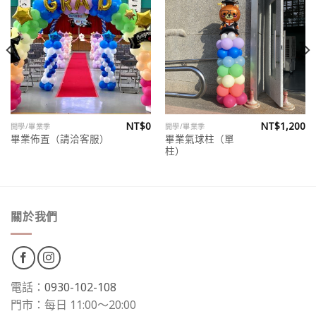
Add to
Add to
wishlist
wishlist
NT$
0
NT$
1,200
開學/畢業季
開學/畢業季
畢業氣球柱（單
畢業佈置（請洽客服）
柱）
關於我們
電話：
0930-102-108
門市：每日 11:00～20:00