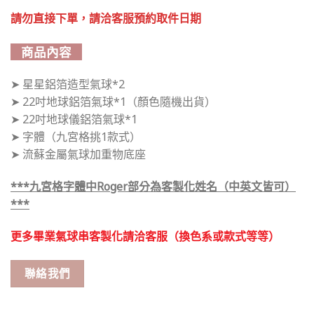
請勿直接下單，請洽客服預約取件日期
商品內容
➤ 星星鋁箔造型氣球*2
➤ 22吋地球鋁箔氣球*1（顏色隨機出貨）
➤ 22吋地球儀鋁箔氣球*1
➤ 字體（九宮格挑1款式）
➤ 流蘇金屬氣球加重物底座
***九宮格字體中Roger部分為客製化姓名（中英文皆可）
***
更多畢業氣球串客製化請洽客服（換色系或款式等等）
聯絡我們