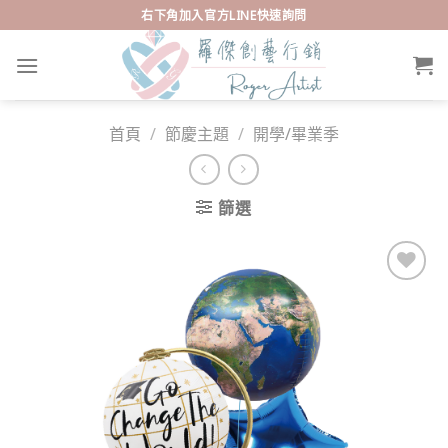
Skip
右下角加入官方LINE快速詢問
to
content
首頁
/
節慶主題
/
開學/畢業季
篩選
Add to
wishlist