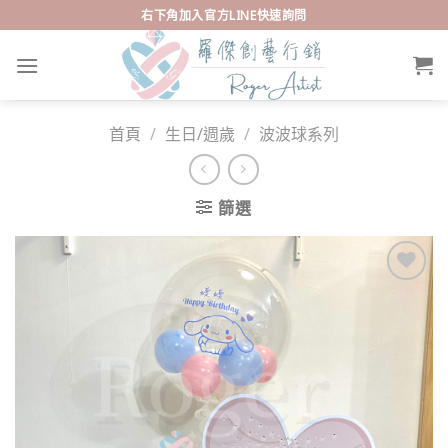
Skip
右下角加入官方LINE快速詢問
to
content
首頁
/
生日/週歲
/
波波球系列
篩選
Add to
wishlist