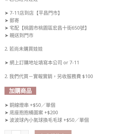
➤ 7-11店到店【平昌門市】
➤ 郵寄
➤ 宅配【桃園市桃園區宏昌十街650號】
➤ 親送到門市
2. 若尚未購買娃娃
➤ 網上訂購地址填寫本公司 or 7-11
2. 我們代買－實報實銷，另收服務費 $100
加購商品
➤ 銅線燈串 +$50／單個
➤ 底座抱抱桶圖案 +$200
➤ 波波球內小氣球換毛毛球 +$50／單個
大耳狗氣球套餐（可換卡通主題） 數量