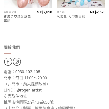
NT$
2,850
NT$
2,570
空飄波波球
情人節
玫瑰金空飄氣球串
客製化 大型驚喜盒
套組
關於我們
電話：
0930-102-108
門市：每日 11:00～20:00
（非門市，前來採預約制）
LINE：
@roger_artist
商品取件地址：
桃園市桃園區宏昌13街650號
（土地公正對面，近武陵高中、桃園愛買）