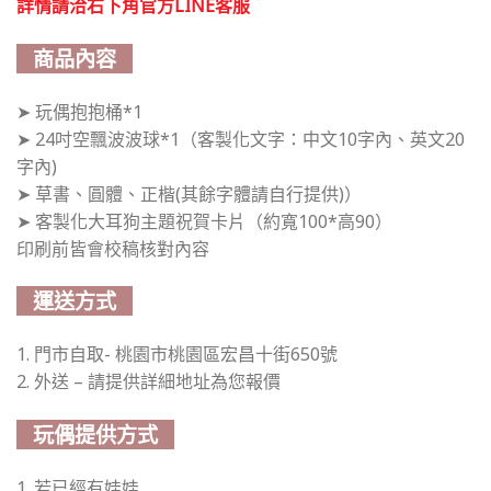
詳情請洽右下角官方LINE客服
商品內容
➤ 玩偶抱抱桶*1
➤ 24吋空飄波波球*1（客製化文字：中文10字內、英文20
字內)
➤ 草書、圓體、正楷(其餘字體請自行提供)）
➤ 客製化大耳狗主題祝賀卡片（約寬100*高90）
印刷前皆會校稿核對內容
運送方式
1. 門市自取- 桃園市桃園區宏昌十街650號
2. 外送 – 請提供詳細地址為您報價
玩偶提供方式
1. 若已經有娃娃