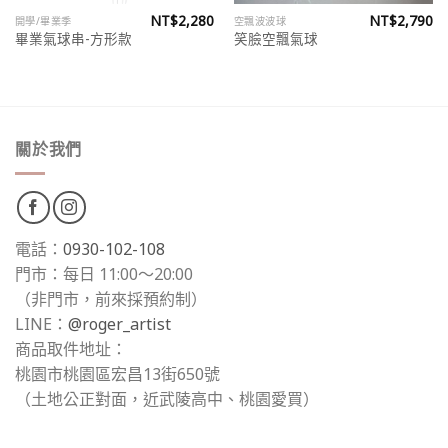
NT$
2,280
NT$
2,790
開學/畢業季
空飄波波球
畢業氣球串-方形款
笑臉空飄氣球
關於我們
電話：
0930-102-108
門市：每日 11:00～20:00
（非門市，前來採預約制）
LINE：
@roger_artist
商品取件地址：
桃園市桃園區宏昌13街650號
（土地公正對面，近武陵高中、桃園愛買）