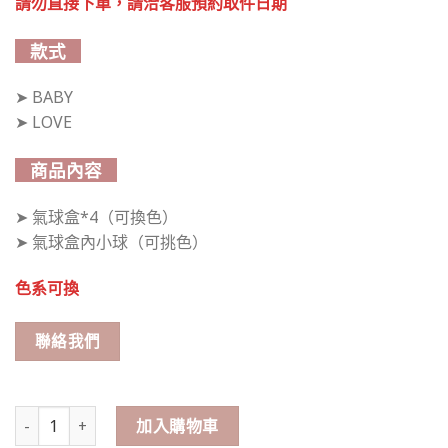
請勿直接下單，請洽客服預約取件日期
款式
➤ BABY
➤ LOVE
商品內容
➤ 氣球盒*4（可換色）
➤ 氣球盒內小球（可挑色）
色系可換
聯絡我們
BABY/LOVE 透明氣球盒（可換色） 數量
加入購物車