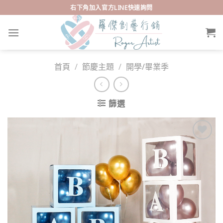
Skip
右下角加入官方LINE快速詢問
to
content
首頁
/
節慶主題
/
開學/畢業季
篩選
Add to
wishlist