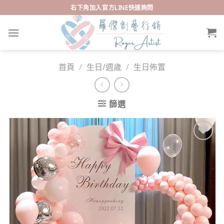
Skip
右下角加入官方LINE快速詢問
to
content
首頁
/
生日/週歲
/
生日佈置
篩選
Add to
wishlist