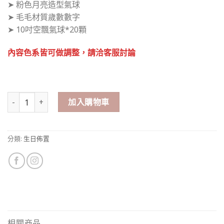
➤ 粉色月亮造型氣球
➤ 毛毛材質歲數數字
➤ 10吋空飄氣球*20顆
內容色系皆可做調整，請洽客服討論
生日佈置氣球派對
粉色系主題 生日佈置 數量
加入購物車
分類:
生日佈置
相關商品