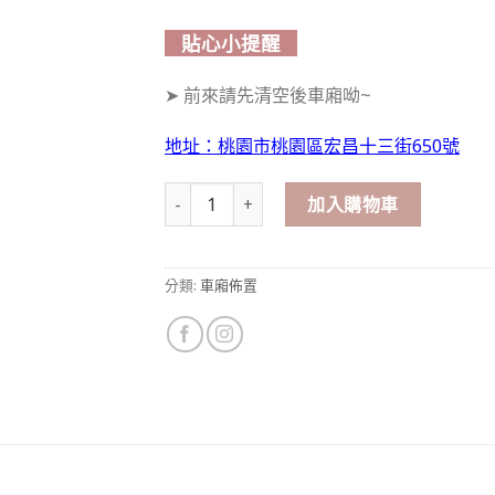
貼心小提醒
➤ 前來請先清空後車廂呦~
地址：桃園市桃園區宏昌十三街650號
熱情如火｜專人車廂佈置 數量
加入購物車
分類:
車廂佈置