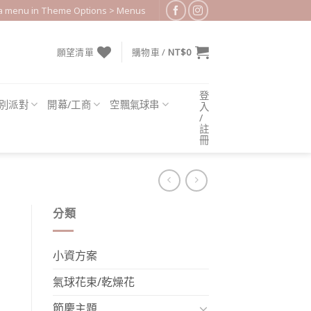
 a menu in Theme Options > Menus
願望清單
購物車 /
NT$
0
登
別派對
開幕/工商
空飄氣球串
入
/
註
冊
分類
小資方案
氣球花束/乾燥花
節慶主題