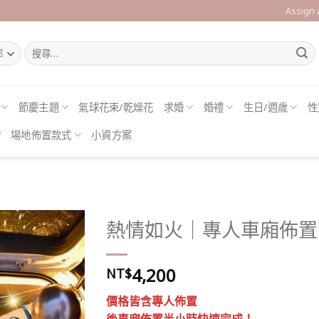
Assign
搜
尋
關
鍵
字:
節慶主題
氣球花束/乾燥花
求婚
婚禮
生日/週歲
性
借
場地佈置款式
小資方案
熱情如火｜專人車廂佈置
4,200
NT$
Add to
wishlist
價格皆含專人佈置