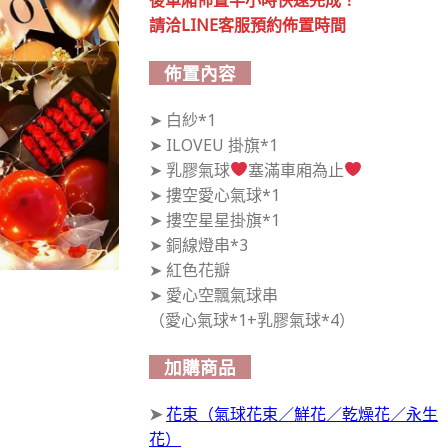
後車廂佈置半小時快速完成！
請洽LINE客服預約佈置時間
佈置內容
➤ 白紗*1
➤ ILOVEU 掛旗*1
➤ 乳膠氣球
塞滿車廂為止
➤ 摟空愛心氣球*1
➤ 摟空星星掛旗*1
➤ 銅線燈串*3
➤ 紅色花瓣
➤ 愛心空飄氣球串
（愛心氣球*1+乳膠氣球*4）
加購商品
➤
花束（氣球花束／鮮花／乾燥花／永生
花）