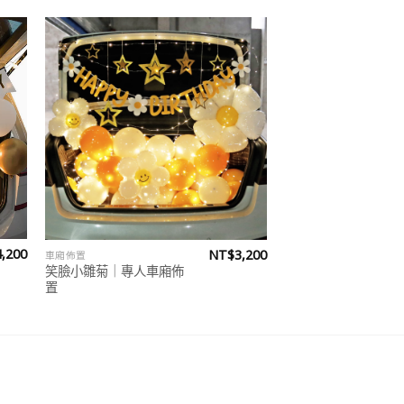
 to
Add to
list
wishlist
4,200
NT$
3,200
車廂佈置
笑臉小雛菊｜專人車廂佈
置