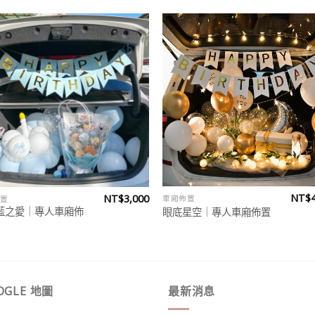
Add to
Add
wishlist
wish
NT$
NT$
3,000
車廂佈置
置
藍之愛｜專人車廂佈
眼底星空｜專人車廂佈置
OGLE 地圖
最新消息