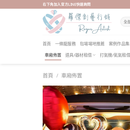
Skip
右下角加入官方LINE快速詢問
to
content
首頁
一條龍服務
包場場地推薦
案例作品集
車廂佈置
道具/器材租借
打氣機/氦氣租
首頁
/
車廂佈置