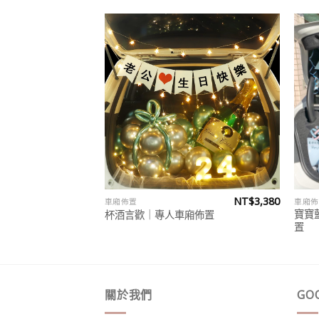
Add to
Add to
wishlist
wishlist
NT$
4,280
NT$
3,380
車廂佈置
車廂佈
寶寶
廂佈置
杯酒言歡｜專人車廂佈置
置
關於我們
GO