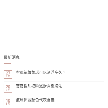
最新消息
空飄氦氣氣球可以漂浮多久？
27
9 月
寶寶性別揭曉派對有趣玩法
20
6 月
氣球佈置顏色代表含義
10
6 月