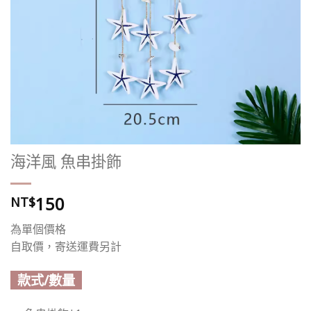
海洋風 魚串掛飾
150
NT$
為單個價格
自取價，寄送運費另計
款式/數量