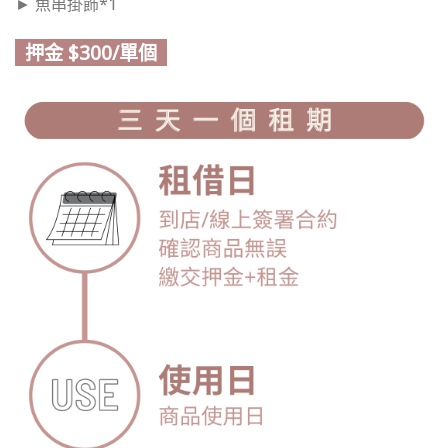
► 魚串掛飾*1
押金 $300/單個