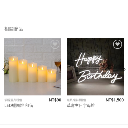
相關商品
Add to
Add to
wishlist
wishlist
NT$
90
NT$
1,500
求婚道具租借
道具/器材租借
目
LED蠟燭燈 租借
草寫生日字母燈
前
價
格：
。
NT$520。