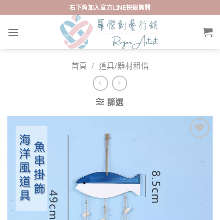
Skip
右下角加入官方LINE快速詢問
to
content
首頁
/
道具/器材租借
篩選
Add to
wishlist