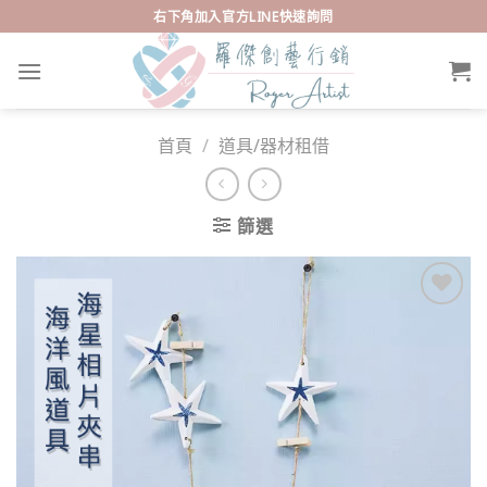
Skip
右下角加入官方LINE快速詢問
to
content
首頁
/
道具/器材租借
篩選
Add to
wishlist