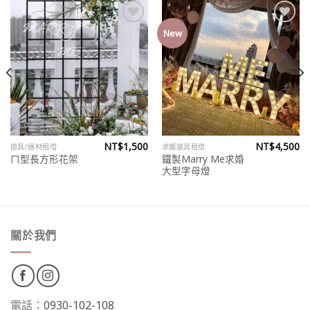
New
Add to
Add to
wishlist
wishlist
NT$
1,500
NT$
4,500
道具/器材租借
求婚道具租借
鐵製Marry Me求婚
ㄇ型長方形花架
大型字母燈
關於我們
電話：
0930-102-108