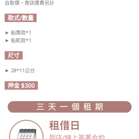
自取價，寄送運費另計
款式/數量
► 船槳款*1
► 船舵款*1
尺寸
► 28*11公分
押金 $300