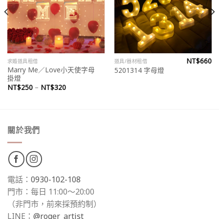
wishlist
wishlist
NT$
660
求婚道具租借
道具/器材租借
Marry Me／Love小天使字母
5201314 字母燈
掛燈
NT$
250
–
NT$
320
關於我們
電話：
0930-102-108
門市：每日 11:00～20:00
（非門市，前來採預約制）
LINE：
@roger_artist