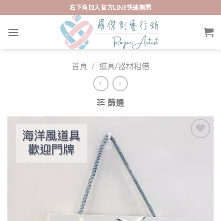
Skip
右下角加入官方LINE快速詢問
to
content
首頁
/
道具/器材租借
篩選
Add to
wishlist