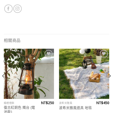
相關商品
Add to
Add to
wishlist
wishlist
NT$
250
NT$
450
婚禮燈飾
波希米雅風
復古紅銅色 燭台 (電
波希米雅風道具 地毯
池款)