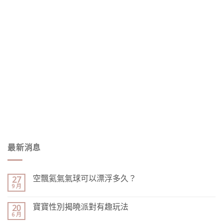
最新消息
空飄氦氣氣球可以漂浮多久？
27
9 月
寶寶性別揭曉派對有趣玩法
20
6 月