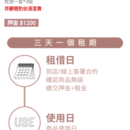
枕頭一套*4個
弄髒需酌收清潔費
押金 $1200