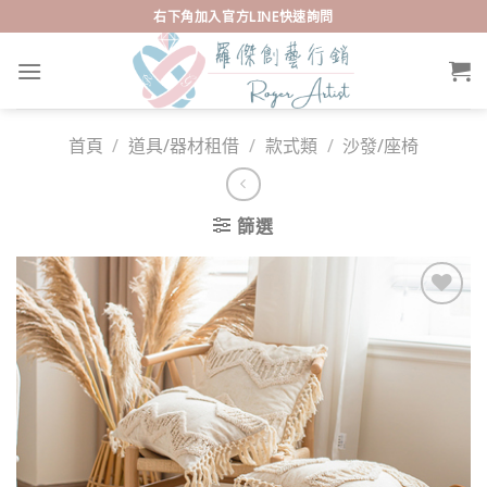
Skip
右下角加入官方LINE快速詢問
to
content
首頁
/
道具/器材租借
/
款式類
/
沙發/座椅
篩選
Add to
wishlist