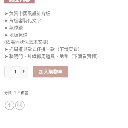
➤ 氣質中國風設計背板
➤ 背板客製化文字
➤ 氣球鏈
➤ 地板氣球
(依場地狀況需求安排)
➤ 抓周道具款式任挑一款（下滑查看）
➤ 聰明門、針織抓周道具、地毯（下滑看實體）
氣質中國風 週歲佈置 數量
加入購物車
分類:
生日佈置