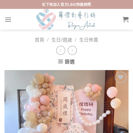
Skip
右下角加入官方LINE快速詢問
to
content
首頁
/
生日/週歲
/
生日佈置
篩選
Add to
wishlist