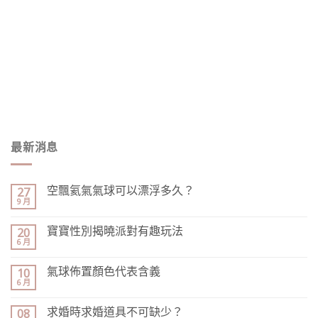
最新消息
空飄氦氣氣球可以漂浮多久？
27
9 月
寶寶性別揭曉派對有趣玩法
20
6 月
氣球佈置顏色代表含義
10
6 月
求婚時求婚道具不可缺少？
08