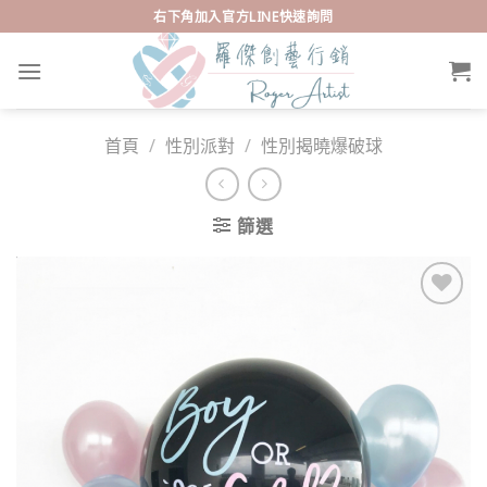
Skip
右下角加入官方LINE快速詢問
to
content
首頁
/
性別派對
/
性別揭曉爆破球
篩選
Add to
wishlist