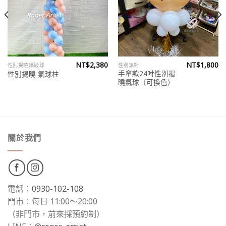
wishlist
wishlist
NT$
2,380
NT$
1,800
性別揭曉爆破球
性別派對
手拿款24吋性別揭
性別揭曉 氣球柱
曉氣球（可換色）
關於我們
電話：
0930-102-108
門市：每日 11:00～20:00
（非門市，前來採預約制）