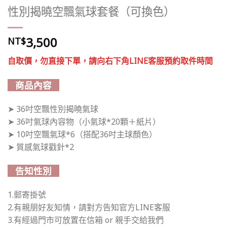
性別揭曉空飄氣球套餐（可換色）
3,500
NT$
自取價，勿直接下單，請向右下角LINE客服預約取件時間
商品內容
➤ 36吋空飄性別揭曉氣球
➤ 36吋氣球內容物（小氣球*20顆＋紙片）
➤ 10吋空飄氣球*6（搭配36吋主球顏色）
➤ 質感氣球戳針*2
告知性別
1.郵寄掛號
2.有親朋好友知情，請對方告知官方LINE客服
3.有經過門市可放置在信箱 or 親手交給我們