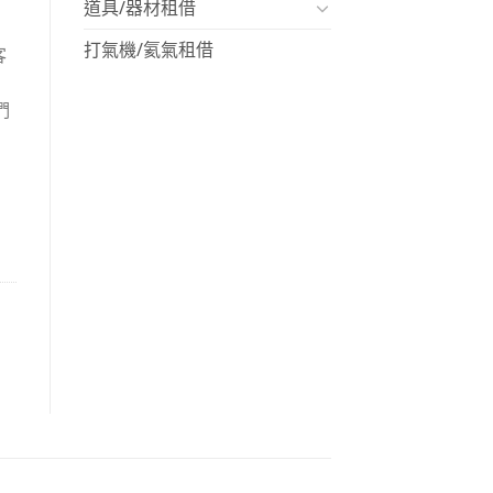
道具/器材租借
打氣機/氦氣租借
客
們