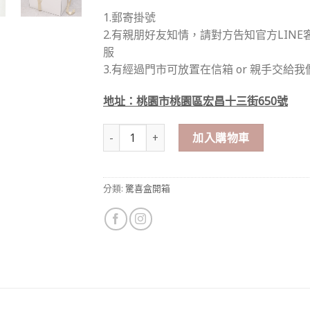
1.郵寄掛號
2.有親朋好友知情，請對方告知官方LINE
服
3.有經過門市可放置在信箱 or 親手交給我
地址：桃園市桃園區宏昌十三街650號
羽毛波波球 性別揭曉驚喜盒 數量
加入購物車
分類:
驚喜盒開箱