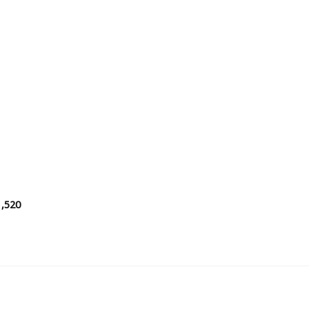
 to
list
1,520