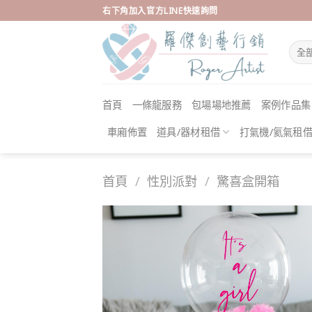
Skip
右下角加入官方LINE快速詢問
to
content
首頁
一條龍服務
包場場地推薦
案例作品集
車廂佈置
道具/器材租借
打氣機/氦氣租
首頁
/
性別派對
/
驚喜盒開箱