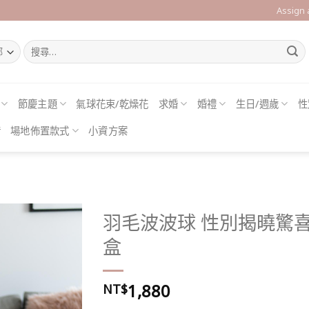
Assign
搜
尋
關
鍵
字:
節慶主題
氣球花束/乾燥花
求婚
婚禮
生日/週歲
性
借
場地佈置款式
小資方案
羽毛波波球 性別揭曉驚
盒
Add to
1,880
wishlist
NT$