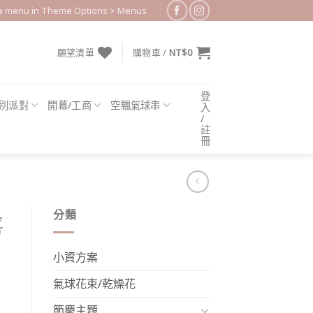
 a menu in Theme Options > Menus
願望清單
購物車 /
NT$
0
登
別派對
開幕/工商
空飄氣球串
入
/
註
冊
分類
喜
小資方案
氣球花束/乾燥花
節慶主題