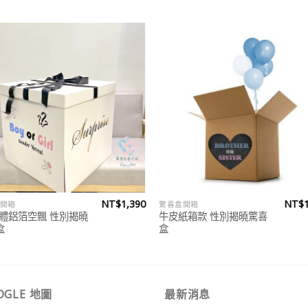
Add to
Add
wishlist
wish
NT$
1,390
NT$
開箱
驚喜盒開箱
立體鋁箔空飄 性別揭曉
牛皮紙箱款 性別揭曉驚喜
盒
盒
OGLE 地圖
最新消息