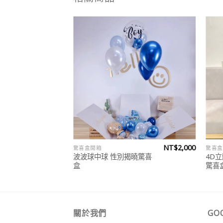
Add to
wishlist
NT$
2,000
驚喜盒開箱
驚喜盒
波波球中球 性別揭曉驚喜
4D
盒
驚喜
關於我們
GO