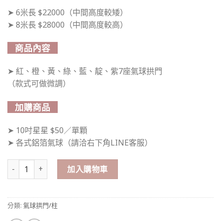
➤ 6米長 $22000（中間高度較矮）
➤ 8米長 $28000（中間高度較高）
商品內容
➤ 紅、橙、黃、綠、藍、靛、紫7座氣球拱門
（款式可做微調）
加購商品
➤ 10吋星星 $50／單顆
➤ 各式鋁箔氣球（請洽右下角LINE客服）
彩虹隧道 氣球拱門 數量
加入購物車
分類:
氣球拱門/柱