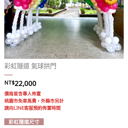
彩虹隧道 氣球拱門
22,000
NT$
價格皆含專人佈置
桃園市免車馬費，外縣市另計
請向LINE客服預約佈置時間
彩虹隧道尺寸