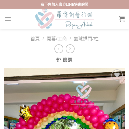
Skip
右下角加入官方LINE快速詢問
to
content
首頁
/
開幕/工商
/
氣球拱門/柱
篩選
Add to
wishlist