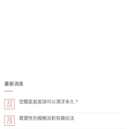
最新消息
空飄氦氣氣球可以漂浮多久？
27
9 月
寶寶性別揭曉派對有趣玩法
20
6 月