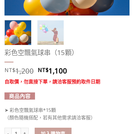
彩色空飄氣球串（15顆）
原
目
1,200
1,100
NT$
NT$
始
前
自取價，勿直接下單，請洽客服預約取件日期
價
價
格：
格：
商品內容
NT$1,200。
NT$1,100。
➤ 彩色空飄氣球串*15顆
（顏色隨機搭配，若有其他需求請洽客服）
彩色空飄氣球串（15顆） 數量
加入購物車