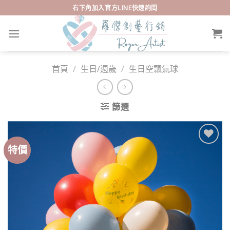
Skip
右下角加入官方LINE快速詢問
to
content
首頁
/
生日/週歲
/
生日空飄氣球
篩選
特價
Add to
wishlist