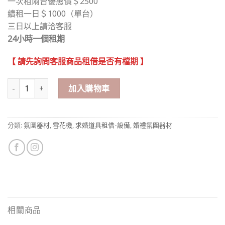
一次租兩台優惠價＄2500
續租一日＄1000（單台）
三日以上請洽客服
24小時一個租期
【 請先詢問客服商品租借是否有檔期 】
1500w 雪花機 租借 數量
加入購物車
分類:
氛圍器材
,
雪花機
,
求婚道具租借-設備
,
婚禮氛圍器材
相關商品