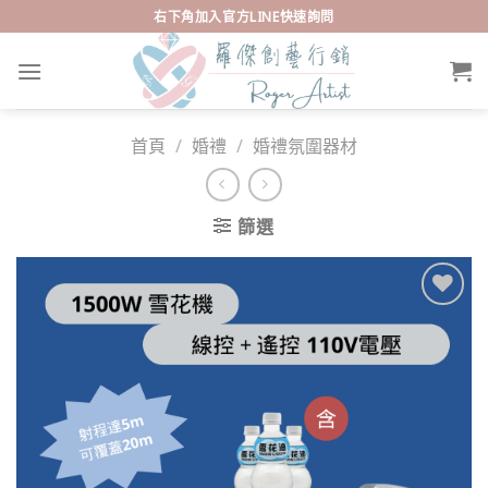
Skip
右下角加入官方LINE快速詢問
to
content
首頁
/
婚禮
/
婚禮氛圍器材
篩選
Add to
wishlist