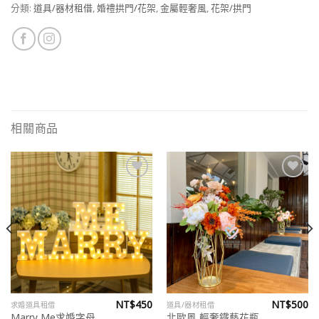
分類:
道具/器材租借
,
婚禮拱門/花架
,
金屬輕奢風
,
花架/拱門
相關商品
Add to
Add to
wishlist
wishlist
NT$
450
NT$
500
求婚道具租借
道具/器材租借
Marry Me求婚字母
北歐風 輕奢鐵藝花瓶