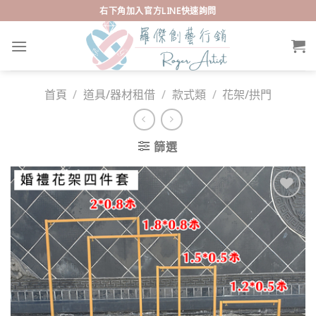
Skip
右下角加入官方LINE快速詢問
to
content
首頁
/
道具/器材租借
/
款式類
/
花架/拱門
篩選
Add to
wishlist