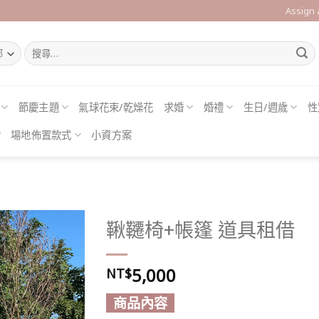
Assign
搜
尋
關
鍵
字:
節慶主題
氣球花束/乾燥花
求婚
婚禮
生日/週歲
性
借
場地佈置款式
小資方案
鞦韆椅+帳篷 道具租借
5,000
NT$
Add to
wishlist
商品內容