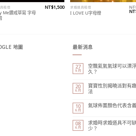
NT$
1,500
NT
具租借
求婚道具租借
原
NT
ry Me鑽戒草寫 字母
I LOVE U字母燈
始
借
價
格
NT
OGLE 地圖
最新消息
空飄氦氣氣球可以漂
27
9 月
久？
寶寶性別揭曉派對有
20
6 月
法
氣球佈置顏色代表含
10
6 月
求婚時求婚道具不可
08
6 月
少？