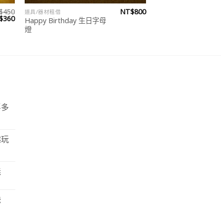
$
450
NT$
800
道具/器材租借
目
$
360
Happy Birthday 生日字母
前
燈
價
：
格：
$450。
NT$360。
浮多
趣玩
義
缺