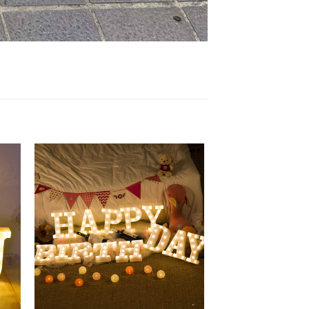
 to
Add to
list
wishlist