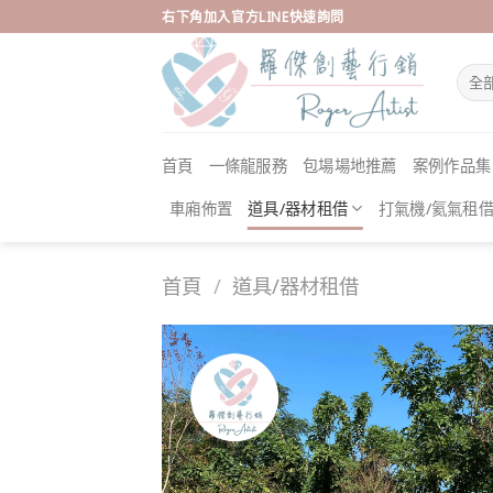
Skip
右下角加入官方LINE快速詢問
to
content
首頁
一條龍服務
包場場地推薦
案例作品集
車廂佈置
道具/器材租借
打氣機/氦氣租
首頁
/
道具/器材租借