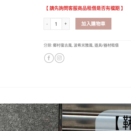
【 請先詢問客服商品租借是否有檔期 】
鞦韆椅+帳篷 道具租借 數量
加入購物車
分類:
鄉村復古風
,
波希米雅風
,
道具/器材租借