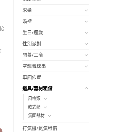
求婚
婚禮
協
生日/週歲
性別派對
詢
開幕/工商
空飄氣球串
車廂佈置
道具/器材租借
風格類
款式類
氛圍器材
打氣機/氦氣租借