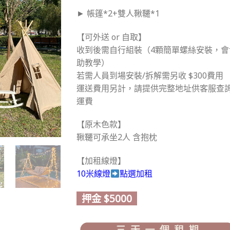
► 帳篷*2+雙人鞦韆*1
【可外送 or 自取】
收到後需自行組裝（4顆簡單螺絲安裝，會
助教學）
若需人員到場安裝/拆解需另收 $300費用
運送費用另計，請提供完整地址供客服查
運費
【原木色款】
鞦韆可承坐2人 含抱枕
【加租線燈】
10米線燈
點選加租
押金 $5000