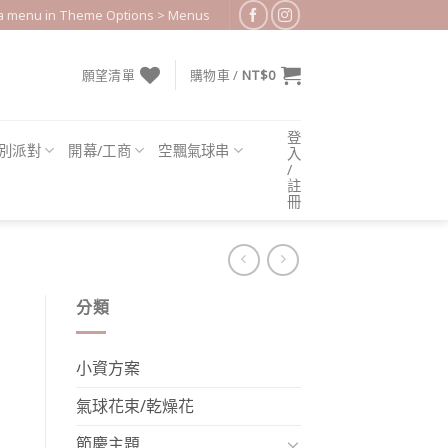
 a menu in Theme Options > Menus
願望清單
購物車 /
NT$
0
登
別派對
開幕/工商
空飄氣球串
入
/
註
冊
分類
小資方案
氣球花束/乾燥花
節慶主題