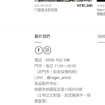
NT$
600
NT$
1,500
道具/器材租借
求婚道
原
目
NT$
520
Mar
ㄇ型長方形花架
始
前
燈租
價
價
格：
格：
NT$600。
NT$520。
關於我們
GO
電話：
0930-102-108
門市：每日 11:00～20:00
（非門市，前來採預約制）
LINE：
@roger_artist
商品取件地址：
桃園市桃園區宏昌13街650號
（土地公正對面，近武陵高中、桃
園愛買）