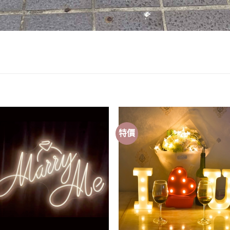
特價
Add to
Add
wishlist
wish