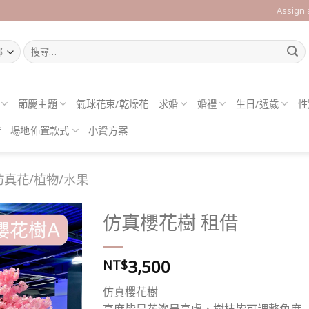
Assign
搜
尋
關
鍵
字:
節慶主題
氣球花束/乾燥花
求婚
婚禮
生日/週歲
性
借
場地佈置款式
小資方案
仿真花/植物/水果
仿真櫻花樹 租借
3,500
NT$
Add to
wishlist
仿真櫻花樹