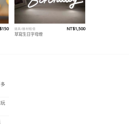
$
150
NT$
1,500
道具/器材租借
草寫生日字母燈
浮多
趣玩
義