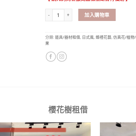
仿真櫻花樹 租借 數量
加入購物車
分類:
道具/器材租借
,
日式風
,
婚禮花藝
,
仿真花/植物
果
櫻花樹租借