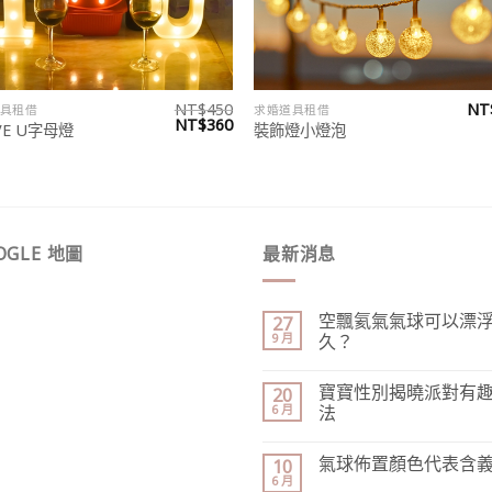
NT$
450
NT
具租借
求婚道具租借
原
目
NT$
360
OVE U字母燈
裝飾燈小燈泡
始
前
價
價
格：
格：
NT$450。
NT$360。
OGLE 地圖
最新消息
空飄氦氣氣球可以漂
27
9 月
久？
寶寶性別揭曉派對有
20
6 月
法
氣球佈置顏色代表含
10
6 月