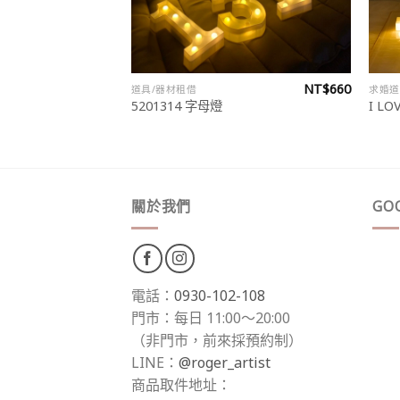
NT$
150
NT$
660
道具/器材租借
求婚道
【租借】
5201314 字母燈
I L
關於我們
GO
電話：
0930-102-108
門市：每日 11:00～20:00
（非門市，前來採預約制）
LINE：
@roger_artist
商品取件地址：