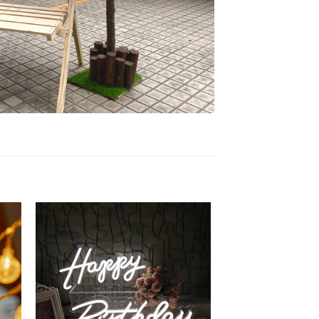
 to
Add to
list
wishlist