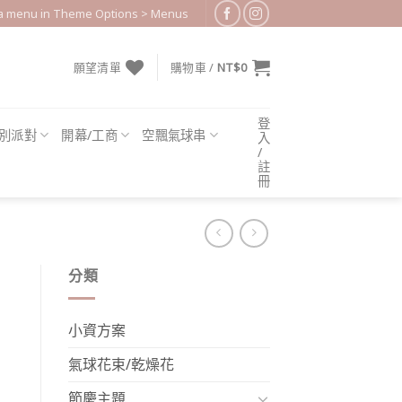
 a menu in Theme Options > Menus
願望清單
購物車 /
NT$
0
登
別派對
開幕/工商
空飄氣球串
入
/
註
冊
分類
小資方案
氣球花束/乾燥花
節慶主題