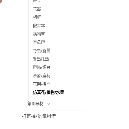
畫架
花器
相框
假書本
購物車
字母燈
野餐/露營
餐盤托盤
燈飾/燭台
沙發/座椅
花架/拱門
仿真花/植物/水果
氛圍器材
打氣機/氦氣租借