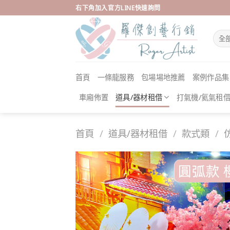
Skip
右下角加入官方LINE快速詢問
to
content
首頁
一條龍服務
包場場地推薦
案例作品集
車廂佈置
道具/器材租借
打氣機/氦氣租
首頁
/
道具/器材租借
/
款式類
/