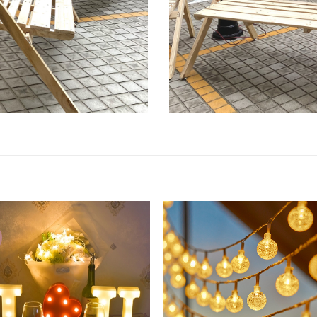
Add to
Add
wishlist
wish