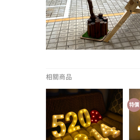
相關商品
特價
Add to
Add to
wishlist
wishlist