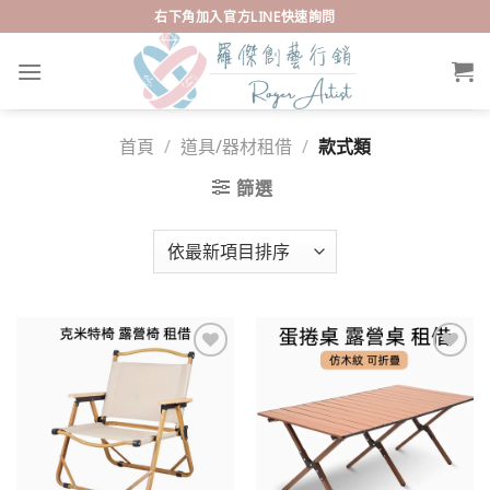
Skip
右下角加入官方LINE快速詢問
to
content
首頁
/
道具/器材租借
/
款式類
篩選
Add to
Add to
wishlist
wishlist