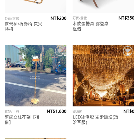
NT$
350
NT$
200
野餐/露營
野餐/露營
木紋蛋捲桌 露營桌
露營椅/折疊椅 克米
租借
特椅
Add to
Add to
wishlist
wishlist
NT$
1,600
NT$
0
花架/拱門
聖誕節
剪綵立柱花架【租
LED冰條燈 聖誕節燈(請
借】
洽客服)