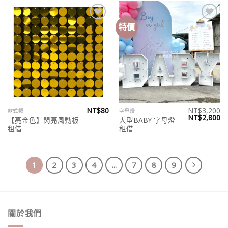
特價
Add to
Add to
wishlist
wishlist
NT$
80
NT$
3,200
款式類
字母燈
原
目
NT$
2,800
【亮金色】閃亮風動板
大型BABY 字母燈
始
前
租借
租借
價
價
格：
格
NT$3,200。
N
1
2
3
4
...
7
8
9
關於我們