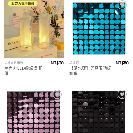
Add to
Add to
wishlist
wishlist
NT$
20
NT$
80
求婚道具租借
款式類
壓克力LED蠟燭燈 租
【湖水藍】閃亮風動板
借
租借
Add to
Add to
wishlist
wishlist