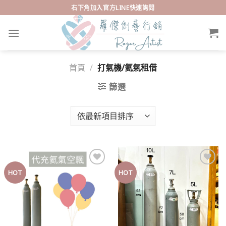
Skip
右下角加入官方LINE快速詢問
to
content
首頁
/
打氣機/氦氣租借
篩選
HOT
HOT
Add to
Add to
wishlist
wishlist