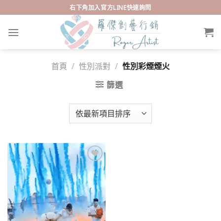
Skip
右下角加入官方LINE快速詢問
to
content
首頁
/
性別派對
/
性別彩煙煙火
篩選
Add to
wishlist