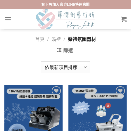
Skip
右下角加入官方LINE快速詢問
to
content
首頁
/
婚禮
/
婚禮氛圍器材
篩選
Add to
Add to
wishlist
wishlist