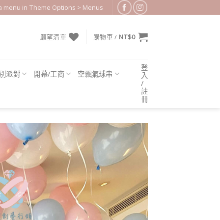
 a menu in Theme Options > Menus
願望清單
購物車 /
NT$
0
登
別派對
開幕/工商
空飄氣球串
入
/
註
冊