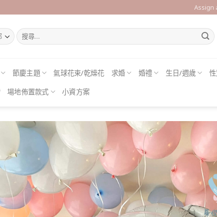
Assign
搜
尋
關
鍵
字:
節慶主題
氣球花束/乾燥花
求婚
婚禮
生日/週歲
性
借
場地佈置款式
小資方案