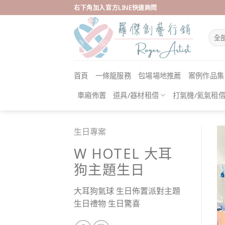
Skip
右下角加入官方LINE快速詢問
to
content
首頁
一條龍服務
包場場地推薦
案例作品集
車廂佈置
道具/器材租借
打氣機/氦氣租
生日專案
W HOTEL 大耳
狗主題生日
大耳狗氣球 生日佈置派對主題
生日禮物 生日驚喜