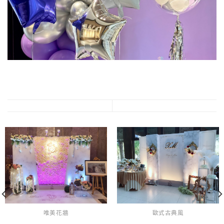
唯美花牆
歐式古典風