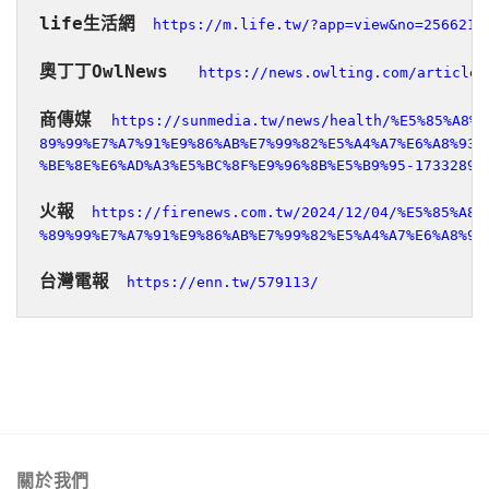
life生活網
https://m.life.tw/?app=view&no=2566216
奧丁丁OwlNews
https://news.owlting.com/articles
商傳媒
https://sunmedia.tw/news/health/%E5%85%A8%E
89%99%E7%A7%91%E9%86%AB%E7%99%82%E5%A4%A7%E6%A8%93-%
%BE%8E%E6%AD%A3%E5%BC%8F%E9%96%8B%E5%B9%95-17332894
火報
https://firenews.com.tw/2024/12/04/%E5%85%A8%
%89%99%E7%A7%91%E9%86%AB%E7%99%82%E5%A4%A7%E6%A8%93
台灣電報
https://enn.tw/579113/
關於我們