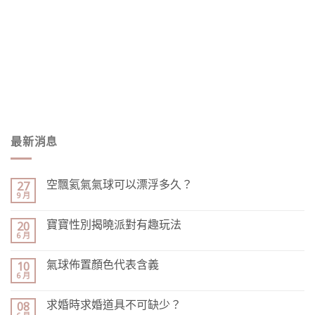
最新消息
空飄氦氣氣球可以漂浮多久？
27
9 月
寶寶性別揭曉派對有趣玩法
20
6 月
氣球佈置顏色代表含義
10
6 月
求婚時求婚道具不可缺少？
08