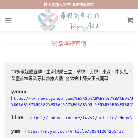
Skip
右下角加入官方LINE快速詢問
to
content
網路媒體宣傳
20多家媒體宣傳，主流媒體三立、華視、民視、東森、中央社、
全臺首棟專業牙科醫療大樓 台北
金山
蒔美正式開幕
yahoo
https://tw.news.yahoo.com/%E5%85%A8%E8%87%BA%E9%A6%9
%86%AB%E7%99%82%E5%A4%A7%E6%A8%93-%E5%8F%B0%E5%8C%9
line
https://today.line.me/tw/v2/article/zNngvGj
yam
https://n.yam.com/Article/20241204255417